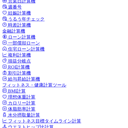
営業日計算機
週番号
妊娠計算機
うるう年チェック
時差計算機
金融計算機
ローン計算機
一部償却ローン
住宅ローン計算機
複利計算機
損益分岐点
ROI計算機
割引計算機
給与昇給計算機
フィットネス・健康計算ツール
BMI計算
理想体重計算
カロリー計算
体脂肪率計算
水分摂取量計算
フィットネス目標タイムライン計算
ウエストヒップ比計算