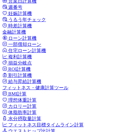
営業日計算機
週番号
妊娠計算機
うるう年チェック
時差計算機
金融計算機
ローン計算機
一部償却ローン
住宅ローン計算機
複利計算機
損益分岐点
ROI計算機
割引計算機
給与昇給計算機
フィットネス・健康計算ツール
BMI計算
理想体重計算
カロリー計算
体脂肪率計算
水分摂取量計算
フィットネス目標タイムライン計算
ウエストヒップ比計算