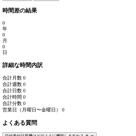
時間差の結果
0
年
0
月
0
日
詳細な時間内訳
合計月数
0
合計週数
0
合計日数
0
合計時間
0
合計分数
0
営業日（月曜日〜金曜日）
0
よくある質問
日付差分計算機はどのように機能しますか？