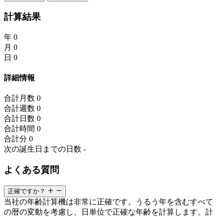
計算結果
年
0
月
0
日
0
詳細情報
合計月数
0
合計週数
0
合計日数
0
合計時間
0
合計分
0
次の誕生日までの日数
-
よくある質問
正確ですか？
当社の年齢計算機は非常に正確です。うるう年を含むすべて
の暦の変動を考慮し、日単位で正確な年齢を計算します。計