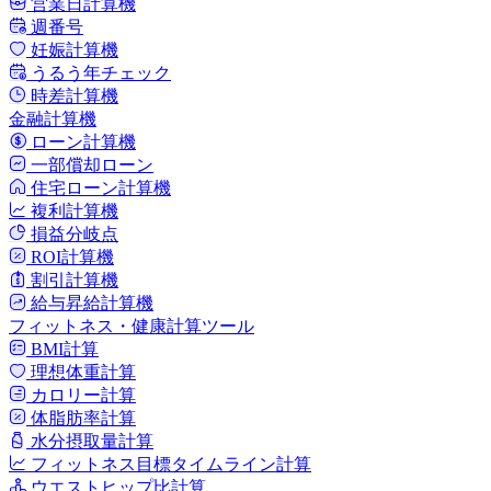
営業日計算機
週番号
妊娠計算機
うるう年チェック
時差計算機
金融計算機
ローン計算機
一部償却ローン
住宅ローン計算機
複利計算機
損益分岐点
ROI計算機
割引計算機
給与昇給計算機
フィットネス・健康計算ツール
BMI計算
理想体重計算
カロリー計算
体脂肪率計算
水分摂取量計算
フィットネス目標タイムライン計算
ウエストヒップ比計算